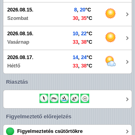
2026.08.15.
8
,
20
°C
Szombat
30
,
35
°C
2026.08.16.
10
,
22
°C
Vasárnap
33
,
38
°C
2026.08.17.
14
,
24
°C
Hétfő
33
,
38
°C
Riasztás
Figyelmeztető előrejelzés
Figyelmeztetés csütörtökre