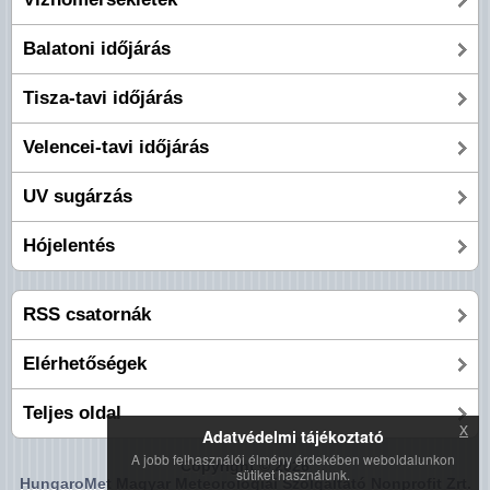
Balatoni időjárás
Tisza-tavi időjárás
Velencei-tavi időjárás
UV sugárzás
Hójelentés
RSS csatornák
Elérhetőségek
Teljes oldal
x
Adatvédelmi tájékoztató
A jobb felhasználói élmény érdekében weboldalunkon
Copyright © 2026
sütiket használunk.
HungaroMet Magyar Meteorológiai Szolgáltató Nonprofit Zrt.