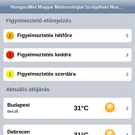
HungaroMet Magyar Meteorológiai Szolgáltató Nonprofit Zrt.
Figyelmeztető előrejelzés
Figyelmeztetés hétfőre
Figyelmeztetés keddre
Figyelmeztetés szerdára
Aktuális időjárás
Budapest
31°C
derült
Debrecen
31°C