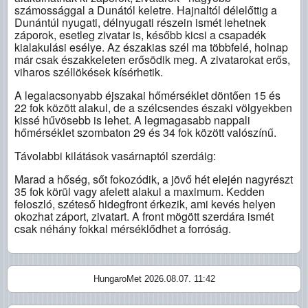
számossággal a Dunától keletre. Hajnaltól délelőttig a
Dunántúl nyugati, délnyugati részein ismét lehetnek
záporok, esetleg zivatar is, később kicsi a csapadék
kialakulási esélye. Az északias szél ma többfelé, holnap
már csak északkeleten erősödik meg. A zivatarokat erős,
viharos széllökések kísérhetik.
A legalacsonyabb éjszakai hőmérséklet döntően 15 és
22 fok között alakul, de a szélcsendes északi völgyekben
kissé hűvösebb is lehet. A legmagasabb nappali
hőmérséklet szombaton 29 és 34 fok között valószínű.
Távolabbi kilátások vasárnaptól szerdáig:
Marad a hőség, sőt fokozódik, a jövő hét elején nagyrészt
35 fok körül vagy afelett alakul a maximum. Kedden
feloszló, széteső hidegfront érkezik, ami kevés helyen
okozhat záport, zivatart. A front mögött szerdára ismét
csak néhány fokkal mérséklődhet a forróság.
HungaroMet 2026.08.07. 11:42