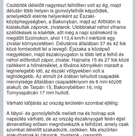
Csütörtök délelőtt nagyrészt felhőtlen volt az ég, majd
délután több helyen is gomolyfelhők képződtek,
amelyekből eleinte helyenként az Északi-
középhegységben, a Bakonyban, majd az Alföldön is
kialakultak záporok, zivatarok. Utóbbiakat néhol viharos
széllökések is kísérték, sőt még a napi szélrekord is
megdőlt Szolnokon, ahol 113,4 km/h-t mértünk egy
zivatar környezetében. Délutánra általában 37 és 42 fok
közé forrósodott fel a levegő. Éjszaka a középső
megyékben, majd északnyugaton is több lett a felhő és
néhol előfordult zápor, zivatar. Hajnalra 15 és 27 fok közé
csökkent a hőmérséklet, a főváros környékén maradt a
legmelegebb idő, az északi völgyekben volt a
leghidegebb. Az elmúlt 24 órában lehullott csapadék
mennyisége általában csapadéknyom és 6 mm között
alakult, de Tarpán 15, Bakonybélben 16, míg
Tornyospálcán 17 mm hullott.
Várható időjárás az ország területén szombat éjfélig:
A fátyol- és gomolyfelhők mellett ma és holnap sok
napsütés várható, de az ország északnyugati felén éjjel
átmenetileg erősen megnövekszik a felhőzet, amely csak
szombat délelőtt szakadozik, csökken. Ma elszórtan
alakulhatnak ki záporok, zivatarok - nagyobb