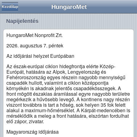
HungaroMet
Kezdőlap
Napijelentés
HungaroMet Nonprofit Zrt.
2026. augusztus 7. péntek
Az időjárási helyzet Európában
Az észak-európai ciklon hidegfrontja elérte Közép-
Európát, hatására az Alpok, Lengyelország és
Fehéroroszország egyes részein nagyobb mennyiségű
csapadék hullott, valamint a ciklon középpontja
környékén is akadnak jelentős csapadékösszegek. A
front mögött északias áramlással egyre nagyobb területre
megérkezik a hűvösebb levegő. A kontinens nagy részén
viszont továbbra is tart a hőség, sok helyen 35 fok felett
alakul a maximum-hőmérséklet. A Kárpát-medencében is
mérséklődik a meleg a front hatására, elszórtan fordulhat
elő zápor, zivatar.
Magyarország időjárása