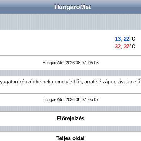
HungaroMet
13
,
22
°C
32
,
37
°C
HungaroMet 2026.08.07. 05:06
yugaton képződhetnek gomolyfelhők, arrafelé zápor, zivatar elő
HungaroMet 2026.08.07. 05:07
Előrejelzés
Teljes oldal