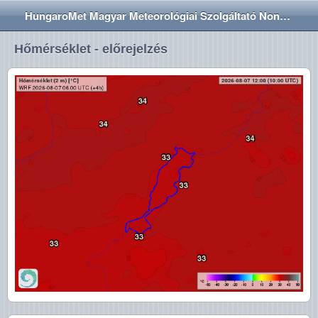
HungaroMet Magyar Meteorológiai Szolgáltató Nonprofit Zrt.
Hőmérséklet - előrejelzés