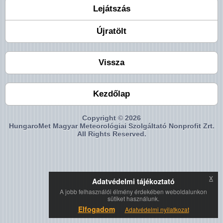
Lejátszás
Újratölt
Vissza
Kezdőlap
Copyright © 2026
HungaroMet Magyar Meteorológiai Szolgáltató Nonprofit Zrt.
All Rights Reserved.
x
Adatvédelmi tájékoztató
A jobb felhasználói élmény érdekében weboldalunkon
sütiket használunk.
Elfogadom
Adatvédelmi nyilatkozat