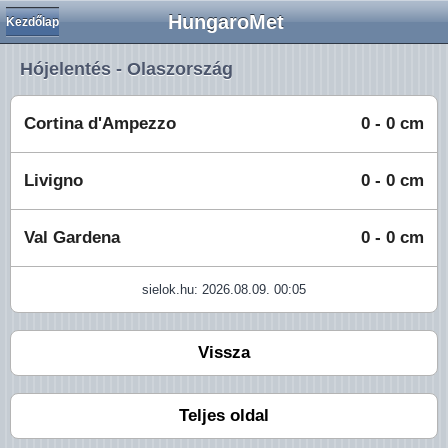
HungaroMet
Kezdőlap
Hójelentés - Olaszország
Cortina d'Ampezzo
0 - 0 cm
Livigno
0 - 0 cm
Val Gardena
0 - 0 cm
sielok.hu: 2026.08.09. 00:05
Vissza
Teljes oldal