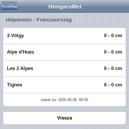
HungaroMet
Kezdőlap
Hójelentés - Franciaország
3 Völgy
0 - 0 cm
Alpe d'Huez
0 - 0 cm
Les 2 Alpes
0 - 0 cm
Tignes
0 - 0 cm
sielok.hu: 2026.08.08. 00:05
Vissza