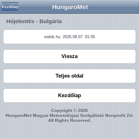
HungaroMet
Kezdőlap
Hójelentés - Bulgária
sielok.hu: 2026.08.07. 01:05
Vissza
Teljes oldal
Kezdőlap
Copyright © 2026
HungaroMet Magyar Meteorológiai Szolgáltató Nonprofit Zrt.
All Rights Reserved.