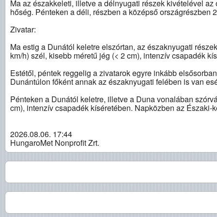
Ma az északkeleti, illetve a délnyugati részek kivételével a
hőség. Pénteken a déli, részben a középső országrészben 27
Zivatar:
Ma estig a Dunától keletre elszórtan, az északnyugati részek
km/h) szél, kisebb méretű jég (< 2 cm), intenzív csapadék kí
Estétől, péntek reggelig a zivatarok egyre inkább elsősorb
Dunántúlon főként annak az északnyugati felében is van esél
Pénteken a Dunától keletre, illetve a Duna vonalában szórvá
cm), intenzív csapadék kíséretében. Napközben az Északi-k
2026.08.06. 17:44
HungaroMet Nonprofit Zrt.