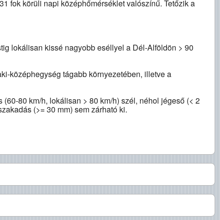
-31 fok körüli napi középhőmérséklet valószínű. Tetőzik a
tig lokálisan kissé nagyobb eséllyel a Dél-Alföldön > 90
zaki-középhegység tágabb környezetében, illetve a
(60-80 km/h, lokálisan > 80 km/h) szél, néhol jégeső (< 2
őszakadás (>= 30 mm) sem zárható ki.