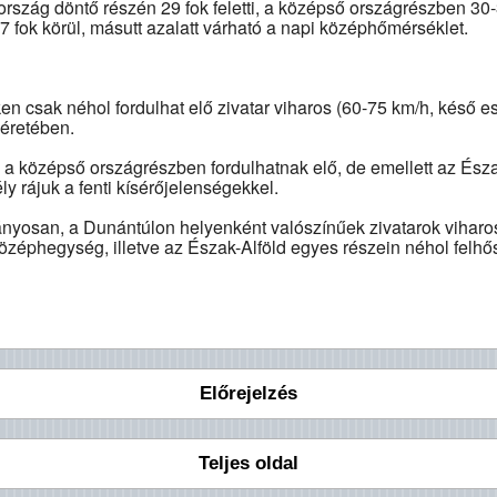
z ország döntő részén 29 fok feletti, a középső országrészben 30
 fok körül, másutt azalatt várható a napi középhőmérséklet.
en csak néhol fordulhat elő zivatar viharos (60-75 km/h, késő es
séretében.
an a középső országrészben fordulhatnak elő, de emellett az És
y rájuk a fenti kísérőjelenségekkel.
nyosan, a Dunántúlon helyenként valószínűek zivatarok viharos 
özéphegység, illetve az Észak-Alföld egyes részein néhol felh
Előrejelzés
Teljes oldal